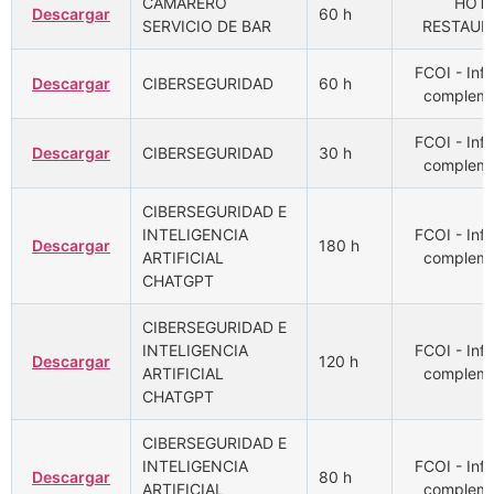
CAMARERO
HOTR
Descargar
60 h
SERVICIO DE BAR
RESTAUR
FCOI - Inf
Descargar
CIBERSEGURIDAD
60 h
compleme
FCOI - Inf
Descargar
CIBERSEGURIDAD
30 h
compleme
CIBERSEGURIDAD E
INTELIGENCIA
FCOI - Inf
Descargar
180 h
ARTIFICIAL
compleme
CHATGPT
CIBERSEGURIDAD E
INTELIGENCIA
FCOI - Inf
Descargar
120 h
ARTIFICIAL
compleme
CHATGPT
CIBERSEGURIDAD E
INTELIGENCIA
FCOI - Inf
Descargar
80 h
ARTIFICIAL
compleme