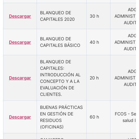
ADGD
BLANQUEO DE
Descargar
30 h
ADMINISTR
CAPITALES 2020
AUDIT
ADGD
BLANQUEO DE
Descargar
40 h
ADMINISTR
CAPITALES BÁSICO
AUDIT
BLANQUEO DE
CAPITALES:
ADGD
INTRODUCCIÓN AL
Descargar
20 h
ADMINISTR
CONCEPTO Y A LA
AUDIT
EVALUACIÓN DE
CLIENTES.
BUENAS PRÁCTICAS
EN GESTIÓN DE
FCOS - Seg
Descargar
60 h
RESIDUOS
salud la
(OFICINAS)