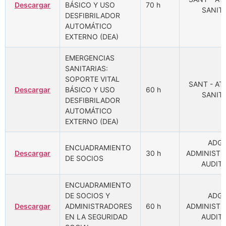
Descargar
BÁSICO Y USO
70 h
SANITA
DESFIBRILADOR
AUTOMÁTICO
EXTERNO (DEA)
EMERGENCIAS
SANITARIAS:
SOPORTE VITAL
SANT - A
Descargar
BÁSICO Y USO
60 h
SANITA
DESFIBRILADOR
AUTOMÁTICO
EXTERNO (DEA)
ADGD
ENCUADRAMIENTO
Descargar
30 h
ADMINISTR
DE SOCIOS
AUDIT
ENCUADRAMIENTO
DE SOCIOS Y
ADGD
Descargar
ADMINISTRADORES
60 h
ADMINISTR
EN LA SEGURIDAD
AUDIT