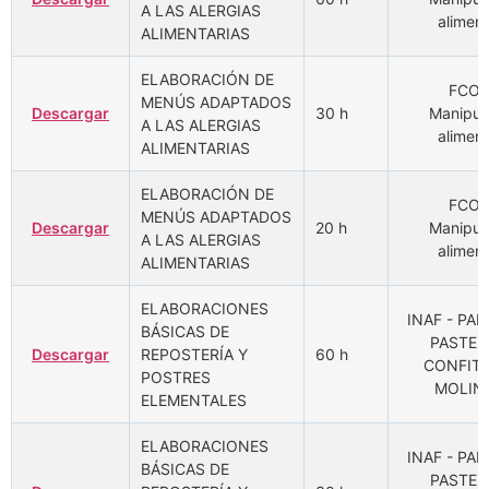
A LAS ALERGIAS
aliment
ALIMENTARIAS
ELABORACIÓN DE
FCOM
MENÚS ADAPTADOS
Descargar
30 h
Manipul
A LAS ALERGIAS
aliment
ALIMENTARIAS
ELABORACIÓN DE
FCOM
MENÚS ADAPTADOS
Descargar
20 h
Manipul
A LAS ALERGIAS
aliment
ALIMENTARIAS
ELABORACIONES
INAF - PAN
BÁSICAS DE
PASTELE
Descargar
REPOSTERÍA Y
60 h
CONFITE
POSTRES
MOLIN
ELEMENTALES
ELABORACIONES
INAF - PAN
BÁSICAS DE
PASTELE