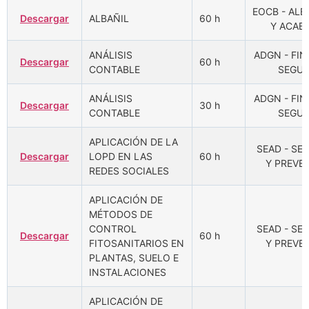
EOCB - ALB
Descargar
ALBAÑIL
60 h
Y ACAB
ANÁLISIS
ADGN - FI
Descargar
60 h
CONTABLE
SEGU
ANÁLISIS
ADGN - FI
Descargar
30 h
CONTABLE
SEGU
APLICACIÓN DE LA
SEAD - SE
Descargar
LOPD EN LAS
60 h
Y PREVE
REDES SOCIALES
APLICACIÓN DE
MÉTODOS DE
CONTROL
SEAD - SE
Descargar
60 h
FITOSANITARIOS EN
Y PREVE
PLANTAS, SUELO E
INSTALACIONES
APLICACIÓN DE