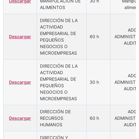
Descargar
MANIPULACIÓN DE
30 h
Manipul
ALIMENTOS
aliment
DIRECCIÓN DE LA
ACTIVIDAD
ADGD
EMPRESARIAL DE
Descargar
60 h
ADMINISTR
PEQUEÑOS
AUDIT
NEGOCIOS O
MICROEMPRESAS
DIRECCIÓN DE LA
ACTIVIDAD
ADGD
EMPRESARIAL DE
Descargar
30 h
ADMINISTR
PEQUEÑOS
AUDIT
NEGOCIOS O
MICROEMPRESAS
DIRECCIÓN DE
ADGD
Descargar
RECURSOS
60 h
ADMINISTR
HUMANOS
AUDIT
DIRECCIÓN Y