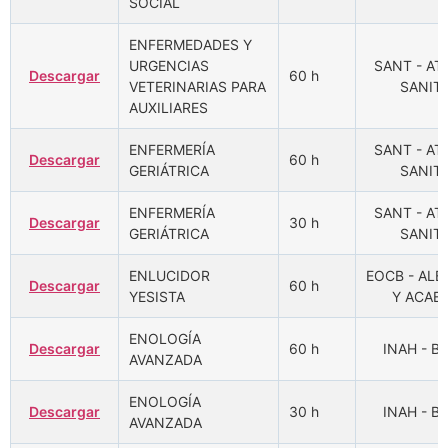
SOCIAL
ENFERMEDADES Y
URGENCIAS
SANT - A
Descargar
60 h
VETERINARIAS PARA
SANITA
AUXILIARES
ENFERMERÍA
SANT - A
Descargar
60 h
GERIÁTRICA
SANITA
ENFERMERÍA
SANT - A
Descargar
30 h
GERIÁTRICA
SANITA
ENLUCIDOR
EOCB - ALB
Descargar
60 h
YESISTA
Y ACAB
ENOLOGÍA
Descargar
60 h
INAH - B
AVANZADA
ENOLOGÍA
Descargar
30 h
INAH - B
AVANZADA