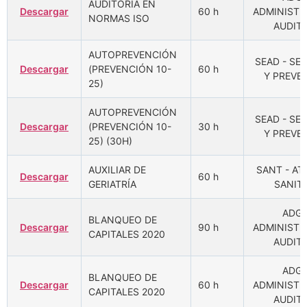
AUDITORÍA EN
Descargar
60 h
ADMINISTR
NORMAS ISO
AUDIT
AUTOPREVENCIÓN
SEAD - SE
Descargar
(PREVENCIÓN 10-
60 h
Y PREVE
25)
AUTOPREVENCIÓN
SEAD - SE
Descargar
(PREVENCIÓN 10-
30 h
Y PREVE
25) (30H)
AUXILIAR DE
SANT - A
Descargar
60 h
GERIATRÍA
SANITA
ADGD
BLANQUEO DE
Descargar
90 h
ADMINISTR
CAPITALES 2020
AUDIT
ADGD
BLANQUEO DE
Descargar
60 h
ADMINISTR
CAPITALES 2020
AUDIT