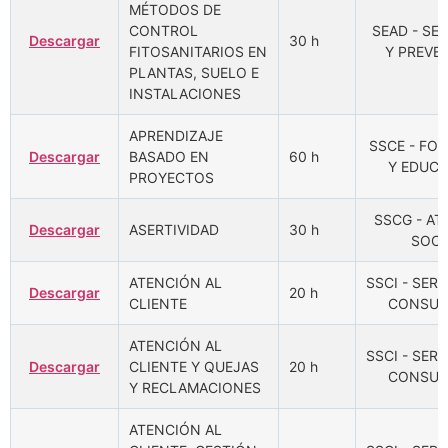
MÉTODOS DE
CONTROL
SEAD - SE
Descargar
30 h
FITOSANITARIOS EN
Y PREVE
PLANTAS, SUELO E
INSTALACIONES
APRENDIZAJE
SSCE - FO
Descargar
BASADO EN
60 h
Y EDUC
PROYECTOS
SSCG - A
Descargar
ASERTIVIDAD
30 h
SOCI
ATENCIÓN AL
SSCI - SERV
Descargar
20 h
CLIENTE
CONSUM
ATENCIÓN AL
SSCI - SERV
Descargar
CLIENTE Y QUEJAS
20 h
CONSUM
Y RECLAMACIONES
ATENCIÓN AL