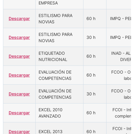
EMPRESA
ESTILISMO PARA
Descargar
60 h
IMPQ - PEL
NOVIAS
ESTILISMO PARA
Descargar
30 h
IMPQ - PEL
NOVIAS
ETIQUETADO
INAD - AL
Descargar
60 h
NUTRICIONAL
DIVER
EVALUACIÓN DE
FCOO - Ori
Descargar
60 h
COMPETENCIAS
labor
EVALUACIÓN DE
FCOO - Ori
Descargar
30 h
COMPETENCIAS
labor
EXCEL 2010
FCOI - Inf
Descargar
60 h
AVANZADO
compleme
FCOI - Inf
Descargar
EXCEL 2013
60 h