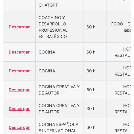
CHATGPT
COACHING Y
DESARROLLO
FCOO - Ori
Descargar
60 h
PROFESIONAL
labor
ESTRATÉGICO
HOTR
Descargar
COCINA
60 h
RESTAUR
HOTR
Descargar
COCINA
30 h
RESTAUR
COCINA CREATIVA Y
HOTR
Descargar
60 h
DE AUTOR
RESTAUR
COCINA CREATIVA Y
HOTR
Descargar
30 h
DE AUTOR
RESTAUR
COCINA ESPAÑOLA
HOTR
Descargar
60 h
E INTERNACIONAL
RESTAUR