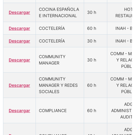
COCINA ESPAÑOLA
HOTR
Descargar
30 h
E INTERNACIONAL
RESTAUR
Descargar
COCTELERÍA
60 h
INAH - B
Descargar
COCTELERÍA
30 h
INAH - B
COMM - MA
COMMUNITY
Descargar
30 h
Y RELAC
MANAGER
PÚBLI
COMMUNITY
COMM - MA
Descargar
MANAGER Y REDES
60 h
Y RELAC
SOCIALES
PÚBLI
ADGD
Descargar
COMPLIANCE
60 h
ADMINISTR
AUDIT
ADGD