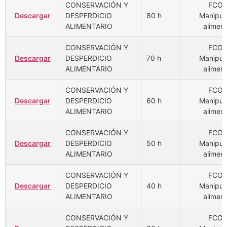
CONSERVACIÓN Y
FCOM
Descargar
DESPERDICIO
80 h
Manipul
ALIMENTARIO
aliment
CONSERVACIÓN Y
FCOM
Descargar
DESPERDICIO
70 h
Manipul
ALIMENTARIO
aliment
CONSERVACIÓN Y
FCOM
Descargar
DESPERDICIO
60 h
Manipul
ALIMENTARIO
aliment
CONSERVACIÓN Y
FCOM
Descargar
DESPERDICIO
50 h
Manipul
ALIMENTARIO
aliment
CONSERVACIÓN Y
FCOM
Descargar
DESPERDICIO
40 h
Manipul
ALIMENTARIO
aliment
CONSERVACIÓN Y
FCOM