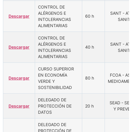
CONTROL DE
ALÉRGENOS E
SANT - A
Descargar
60 h
INTOLERANCIAS
SANITA
ALIMENTARIAS
CONTROL DE
ALÉRGENOS E
SANT - A
Descargar
40 h
INTOLERANCIAS
SANITA
ALIMENTARIAS
CURSO SUPERIOR
EN ECONOMÍA
FCOA - A
Descargar
80 h
VERDE Y
MEDIOAMBI
SOSTENIBILIDAD
DELEGADO DE
SEAD - SE
Descargar
PROTECCIÓN DE
20 h
Y PREVE
DATOS
DELEGADO DE
PROTECCIÓN DE