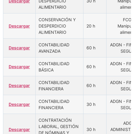
Descargar
DESPERDICIO
30 h
Manipul
ALIMENTARIO
aliment
CONSERVACIÓN Y
FCOM
Descargar
DESPERDICIO
20 h
Manipul
ALIMENTARIO
aliment
CONTABILIDAD
ADGN - FI
Descargar
60 h
AVANZADA
SEGU
CONTABILIDAD
ADGN - FI
Descargar
60 h
BÁSICA
SEGU
CONTABILIDAD
ADGN - FI
Descargar
60 h
FINANCIERA
SEGU
CONTABILIDAD
ADGN - FI
Descargar
30 h
FINANCIERA
SEGU
CONTRATACIÓN
ADGD
LABORAL, GESTIÓN
Descargar
30 h
ADMINISTR
DE NÓMINAS Y