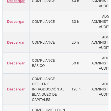
Descargar
COMPLIANCE
40 h
ADMINISTR
AUDIT
ADGD
Descargar
COMPLIANCE
30 h
ADMINISTR
AUDIT
ADGD
Descargar
COMPLIANCE
20 h
ADMINISTR
AUDIT
ADGD
COMPLIANCE
Descargar
50 h
ADMINISTR
BÁSICO
AUDIT
COMPLIANCE
OFFICER E
ADGD
Descargar
INTRODUCCIÓN AL
120 h
ADMINISTR
BLANQUEO DE
AUDIT
CAPITALES
COMPROMISO CON