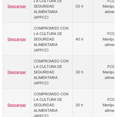
LA CULTURA DE
FCOM
Descargar
SEGURIDAD
50 h
Manipul
ALIMENTARIA
aliment
(APPCC)
COMPROMISO CON
LA CULTURA DE
FCOM
Descargar
SEGURIDAD
40 h
Manipul
ALIMENTARIA
aliment
(APPCC)
COMPROMISO CON
LA CULTURA DE
FCOM
Descargar
SEGURIDAD
30 h
Manipul
ALIMENTARIA
aliment
(APPCC)
COMPROMISO CON
LA CULTURA DE
FCOM
Descargar
SEGURIDAD
20 h
Manipul
ALIMENTARIA
aliment
(APPCC)