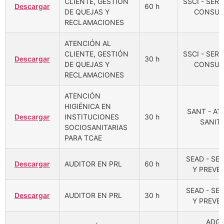
CLIENTE, GESTIÓN
SSCI - SERV
Descargar
60 h
DE QUEJAS Y
CONSUM
RECLAMACIONES
ATENCIÓN AL
CLIENTE, GESTIÓN
SSCI - SERV
Descargar
30 h
DE QUEJAS Y
CONSUM
RECLAMACIONES
ATENCIÓN
HIGIÉNICA EN
SANT - A
Descargar
INSTITUCIONES
30 h
SANITA
SOCIOSANITARIAS
PARA TCAE
SEAD - SE
Descargar
AUDITOR EN PRL
60 h
Y PREVE
SEAD - SE
Descargar
AUDITOR EN PRL
30 h
Y PREVE
ADGD