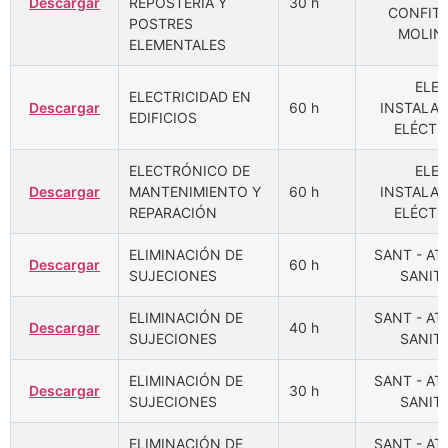
Descargar
REPOSTERÍA Y
30 h
CONFITE
POSTRES
MOLIN
ELEMENTALES
ELEE
ELECTRICIDAD EN
Descargar
60 h
INSTALA
EDIFICIOS
ELÉCTR
ELECTRÓNICO DE
ELEE
Descargar
MANTENIMIENTO Y
60 h
INSTALA
REPARACIÓN
ELÉCTR
ELIMINACIÓN DE
SANT - A
Descargar
60 h
SUJECIONES
SANITA
ELIMINACIÓN DE
SANT - A
Descargar
40 h
SUJECIONES
SANITA
ELIMINACIÓN DE
SANT - A
Descargar
30 h
SUJECIONES
SANITA
ELIMINACIÓN DE
SANT - A