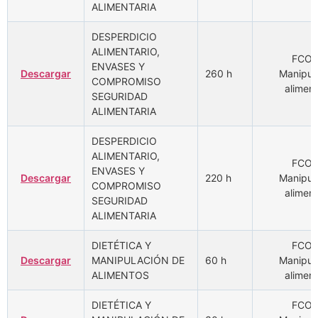
ALIMENTARIA
DESPERDICIO
ALIMENTARIO,
FCOM
ENVASES Y
Descargar
260 h
Manipul
COMPROMISO
aliment
SEGURIDAD
ALIMENTARIA
DESPERDICIO
ALIMENTARIO,
FCOM
ENVASES Y
Descargar
220 h
Manipul
COMPROMISO
aliment
SEGURIDAD
ALIMENTARIA
DIETÉTICA Y
FCOM
Descargar
MANIPULACIÓN DE
60 h
Manipul
ALIMENTOS
aliment
DIETÉTICA Y
FCOM