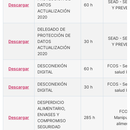
SEAD - SE
Descargar
DATOS
60 h
Y PREVE
ACTUALIZACIÓN
2020
DELEGADO DE
PROTECCIÓN DE
SEAD - SE
Descargar
DATOS
30 h
Y PREVE
ACTUALIZACIÓN
2020
DESCONEXIÓN
FCOS - Seg
Descargar
60 h
DIGITAL
salud la
DESCONEXIÓN
FCOS - Seg
Descargar
30 h
DIGITAL
salud la
DESPERDICIO
ALIMENTARIO,
FCOM
ENVASES Y
Descargar
285 h
Manipul
COMPROMISO
aliment
SEGURIDAD