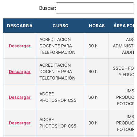
Ir
Buscar:
al
contenido
DESCARGA
CURSO
HORAS
ÁREA FOR
DESCARGA
CURSO
HORAS
ÁREA FOR
ACREDITACIÓN
ADGD
Descargar
DOCENTE PARA
30 h
ADMINISTR
TELEFORMACIÓN
AUDIT
ACREDITACIÓN
SSCE - FO
Descargar
DOCENTE PARA
60 h
Y EDUC
TELEFORMACIÓN
IMST
ADOBE
Descargar
60 h
PRODUCC
PHOTOSHOP CS5
FOTOGRÁ
IMST
ADOBE
Descargar
30 h
PRODUCC
PHOTOSHOP CS5
FOTOGRÁ