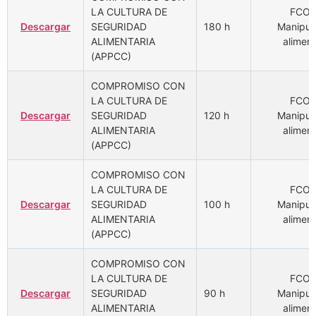
LA CULTURA DE
FCOM
Descargar
SEGURIDAD
180 h
Manipul
ALIMENTARIA
aliment
(APPCC)
COMPROMISO CON
LA CULTURA DE
FCOM
Descargar
SEGURIDAD
120 h
Manipul
ALIMENTARIA
aliment
(APPCC)
COMPROMISO CON
LA CULTURA DE
FCOM
Descargar
SEGURIDAD
100 h
Manipul
ALIMENTARIA
aliment
(APPCC)
COMPROMISO CON
LA CULTURA DE
FCOM
Descargar
SEGURIDAD
90 h
Manipul
ALIMENTARIA
aliment