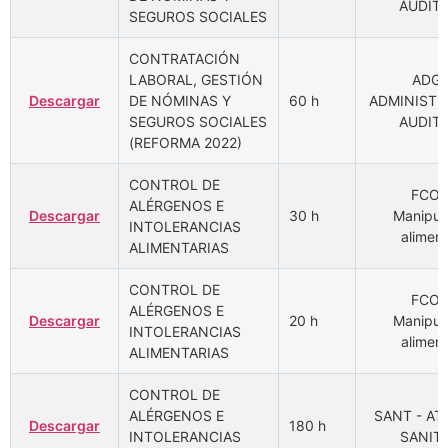
AUDIT
SEGUROS SOCIALES
CONTRATACIÓN
LABORAL, GESTIÓN
ADGD
Descargar
DE NÓMINAS Y
60 h
ADMINISTR
SEGUROS SOCIALES
AUDIT
(REFORMA 2022)
CONTROL DE
FCOM
ALÉRGENOS E
Descargar
30 h
Manipul
INTOLERANCIAS
aliment
ALIMENTARIAS
CONTROL DE
FCOM
ALÉRGENOS E
Descargar
20 h
Manipul
INTOLERANCIAS
aliment
ALIMENTARIAS
CONTROL DE
ALÉRGENOS E
SANT - A
Descargar
180 h
INTOLERANCIAS
SANITA