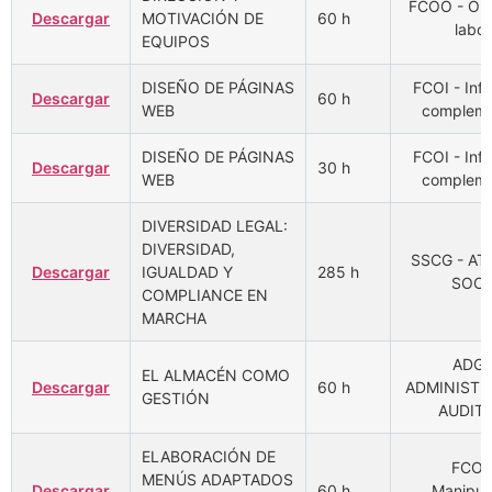
FCOO - Ori
Descargar
MOTIVACIÓN DE
60 h
labor
EQUIPOS
DISEÑO DE PÁGINAS
FCOI - Inf
Descargar
60 h
WEB
compleme
DISEÑO DE PÁGINAS
FCOI - Inf
Descargar
30 h
WEB
compleme
DIVERSIDAD LEGAL:
DIVERSIDAD,
SSCG - A
Descargar
IGUALDAD Y
285 h
SOCI
COMPLIANCE EN
MARCHA
ADGD
EL ALMACÉN COMO
Descargar
60 h
ADMINISTR
GESTIÓN
AUDIT
ELABORACIÓN DE
FCOM
MENÚS ADAPTADOS
Descargar
60 h
Manipul